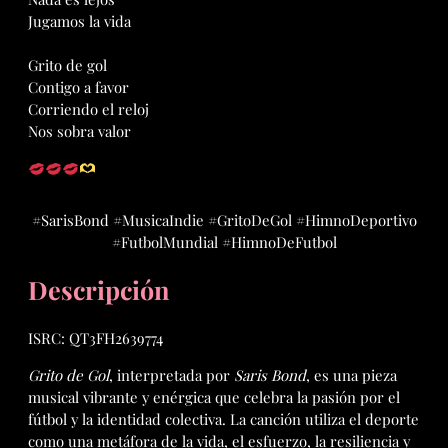
Jugamos la vida
Grito de gol
Contigo a favor
Corriendo el reloj
Nos sobra valor
#SarisBond #MusicaIndie #GritoDeGol #HimnoDeportivo
#FutbolMundial #HimnoDeFutbol
Descripción
ISRC: QT3FH2639774
Grito de Gol
, interpretada por
Saris Bond
, es una pieza
musical vibrante y enérgica que celebra la pasión por el
fútbol y la identidad colectiva. La canción utiliza el deporte
como una metáfora de la vida, el esfuerzo, la resiliencia y