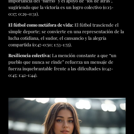
importancia del “barrio” y el apoyo de “los de atrás”,
sugiriendo que la victoria es un logro colectivo (0:15-
0:17; 0:29-0:31).
El fútbol como metáfora de vida:
El fútbol trasciende el
simple deporte; se convierte en una representación de la
lucha cotidiana, el sudor, el cansancio y la alegría
compartida (0:47-0:50; 1:53-1:55).
Resiliencia colectiva:
La mención constante a que “un
pueblo que nunca se rinde” refuerza un mensaje de
fuerza inquebrantable frente a las dificultades (0:42-
0:45; 1:42-1:44).