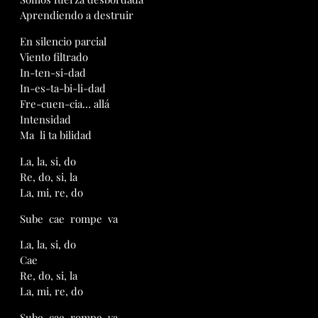
Aprendiendo a destruir
En silencio parcial
Viento filtrado
In-ten-si-dad
In-es-ta-bi-li-dad
Fre-cuen-cia… allá
Intensidad
Ma li ta bilidad
La, la, si, do
Re, do, si, la
La, mi, re, do
Sube cae rompe va
La, la, si, do
Cae
Re, do, si, la
La, mi, re, do
Sube cae rompe va