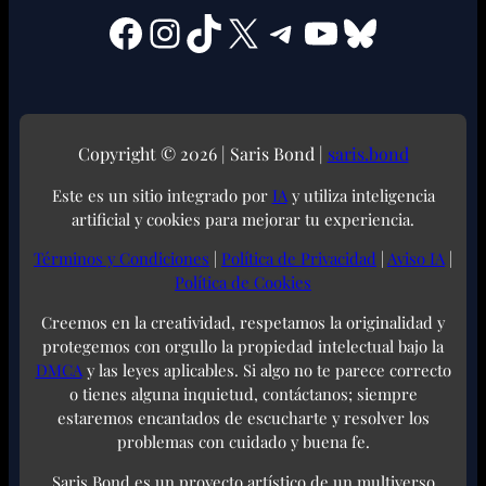
Facebook
Instagram
TikTok
X
Telegram
YouTube
Bluesky
Copyright © 2026 | Saris Bond |
saris.bond
Este es un sitio integrado por
IA
y utiliza inteligencia
artificial y cookies para mejorar tu experiencia.
Términos y Condiciones
|
Política de Privacidad
|
Aviso IA
|
Política de Cookies
Creemos en la creatividad, respetamos la originalidad y
protegemos con orgullo la propiedad intelectual bajo la
DMCA
y las leyes aplicables. Si algo no te parece correcto
o tienes alguna inquietud, contáctanos; siempre
estaremos encantados de escucharte y resolver los
problemas con cuidado y buena fe.
Saris Bond es un proyecto artístico de un multiverso