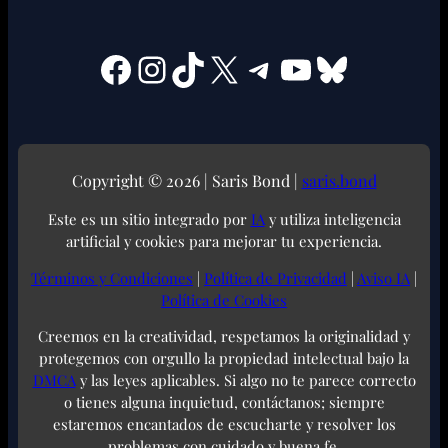
Facebook
Instagram
TikTok
X
Telegram
YouTube
Bluesky
Copyright © 2026 | Saris Bond |
saris.bond
Este es un sitio integrado por
IA
y utiliza inteligencia
artificial y cookies para mejorar tu experiencia.
Términos y Condiciones
|
Política de Privacidad
|
Aviso IA
|
Política de Cookies
Creemos en la creatividad, respetamos la originalidad y
protegemos con orgullo la propiedad intelectual bajo la
DMCA
y las leyes aplicables. Si algo no te parece correcto
o tienes alguna inquietud, contáctanos; siempre
estaremos encantados de escucharte y resolver los
problemas con cuidado y buena fe.