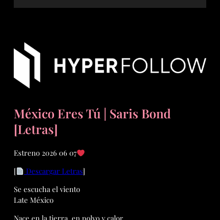
México Eres Tú | Saris Bond
[Letras]
Estreno 2026 06 07
[
Descargar Letras
]
Se escucha el viento
Late México
Nace en la tierra, en polvo y calor