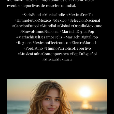
eventos deportivos de caracter mundial.
#SarisBond #MusicaIndie #MexicoEresTu
#HimnoFutbolMexico #Mexico #SeleccionNacional
#CancionFutbol #Mundial #Global #OrgulloMexicano
#NuevoHimnoNacional #MariachiDigitalPop
#MariachiDelDesamorFeliz #MariachiDigitalPop
#RegionalMexicanoElectronico #ElectroMariachi
#PopLatino #HimnoPatrioticoDeportivo
#MusicaLatinaContenporanea #PopEnEspañol
#MusicaMexicana