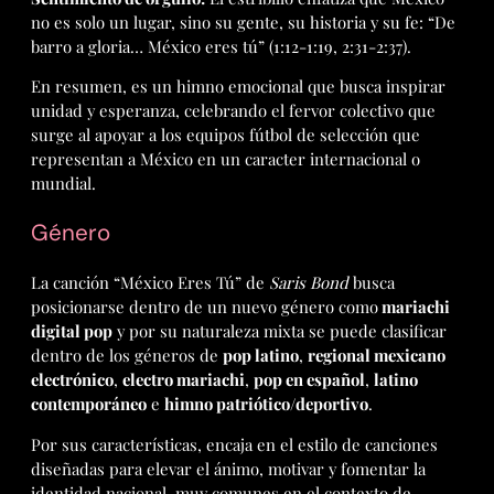
no es solo un lugar, sino su gente, su historia y su fe: “De
barro a gloria… México eres tú” (1:12-1:19, 2:31-2:37).
En resumen, es un himno emocional que busca inspirar
unidad y esperanza, celebrando el fervor colectivo que
surge al apoyar a los equipos fútbol de selección que
representan a México en un caracter internacional o
mundial.
Género
La canción “México Eres Tú” de
Saris Bond
busca
posicionarse dentro de un nuevo género como
mariachi
digital pop
y por su naturaleza mixta se puede clasificar
dentro de los géneros de
pop latino
,
regional mexicano
electrónico
,
electro mariachi
,
pop en español
,
latino
contemporáneo
e
himno patriótico/deportivo
.
Por sus características, encaja en el estilo de canciones
diseñadas para elevar el ánimo, motivar y fomentar la
identidad nacional, muy comunes en el contexto de