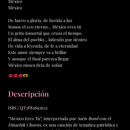
México
México
De barro a gloria, de herida a luz
Somos el eco eterno… México eres tú
Un grito inmortal que cruza el tiempo
El alma del pueblo… latiendo por dentro
De vida a leyenda, de fe a eternidad
Este amor siempre va a brillar
Y aunque el final parezca llegar
México nunca deja de soñar
Descripción
ISRC: QT3F82692622
“Mexico Eres Tu”, interpretada por
Saris Bond
con el
Dinachik Chorus
, es una canción de temática patriótica y