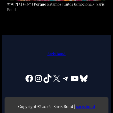
함께라서 (감성) Porque Estamos Juntos (Emocional) | Saris
Bond
Saris Bond
Facebook
Instagram
TikTok
X
Telegram
YouTube
Bluesky
Copyright © 2026 | Saris Bond |
saris.bond