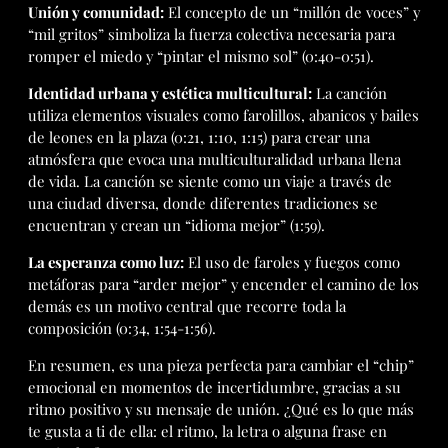
Unión y comunidad:
El concepto de un “millón de voces” y
“mil gritos” simboliza la fuerza colectiva necesaria para
romper el miedo y “pintar el mismo sol” (0:40-0:51).
Identidad urbana y estética multicultural:
La canción
utiliza elementos visuales como farolillos, abanicos y bailes
de leones en la plaza (0:21, 1:10, 1:15) para crear una
atmósfera que evoca una multiculturalidad urbana llena
de vida. La canción se siente como un viaje a través de
una ciudad diversa, donde diferentes tradiciones se
encuentran y crean un “idioma mejor” (1:59).
La esperanza como luz:
El uso de faroles y fuegos como
metáforas para “arder mejor” y encender el camino de los
demás es un motivo central que recorre toda la
composición (0:34, 1:54-1:56).
En resumen, es una pieza perfecta para cambiar el “chip”
emocional en momentos de incertidumbre, gracias a su
ritmo positivo y su mensaje de unión. ¿Qué es lo que más
te gusta a ti de ella: el ritmo, la letra o alguna frase en