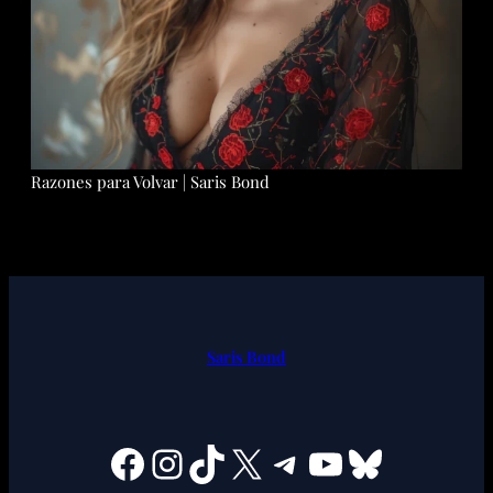
Razones para Volvar | Saris Bond
Saris Bond
Facebook
Instagram
TikTok
X
Telegram
YouTube
Bluesky