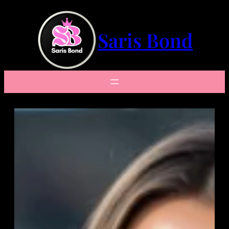
Saltar
al
contenido
Saris Bond