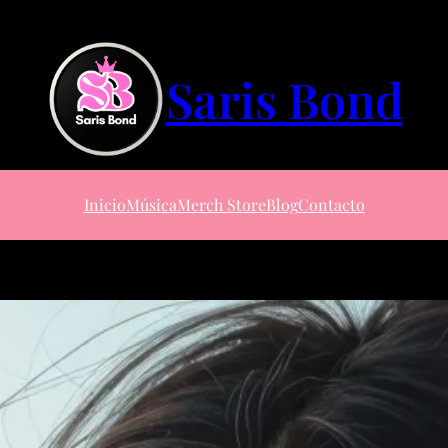
Saris Bond
Inicio
Música
Merch Store
Blog
Contacto