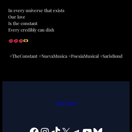
In every universe that exists
Our love
Is the constant
Every credibly can dish
#TheConstant #NuevaMusica #PoesiaMusical #SarisBond
Saris Bond
Facebook
Instagram
TikTok
X
Telegram
YouTube
Bluesky