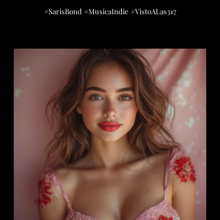
#SarisBond #MusicaIndie #VistoALas317