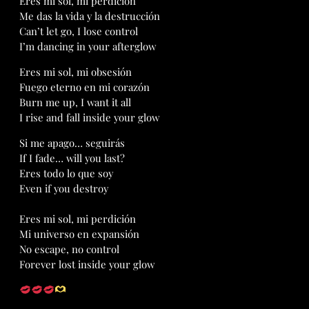
Eres mi sol, mi perdición
Me das la vida y la destrucción
Can’t let go, I lose control
I’m dancing in your afterglow
Eres mi sol, mi obsesión
Fuego eterno en mi corazón
Burn me up, I want it all
I rise and fall inside your glow
Si me apago… seguirás
If I fade… will you last?
Eres todo lo que soy
Even if you destroy
Eres mi sol, mi perdición
Mi universo en expansión
No escape, no control
Forever lost inside your glow