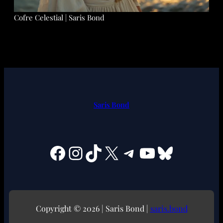
Cofre Celestial | Saris Bond
Saris Bond
Facebook
Instagram
TikTok
X
Telegram
YouTube
Bluesky
Copyright © 2026 | Saris Bond |
saris.bond