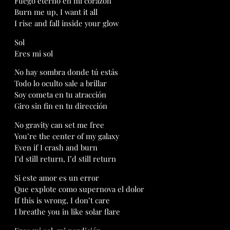
Fuego eterno en mi corazón
Burn me up, I want it all
I rise and fall inside your glow
Sol
Eres mi sol
No hay sombra donde tú estás
Todo lo oculto sale a brillar
Soy cometa en tu atracción
Giro sin fin en tu dirección
No gravity can set me free
You’re the center of my galaxy
Even if I crash and burn
I’d still return, I’d still return
Si este amor es un error
Que explote como supernova el dolor
If this is wrong, I don’t care
I breathe you in like solar flare