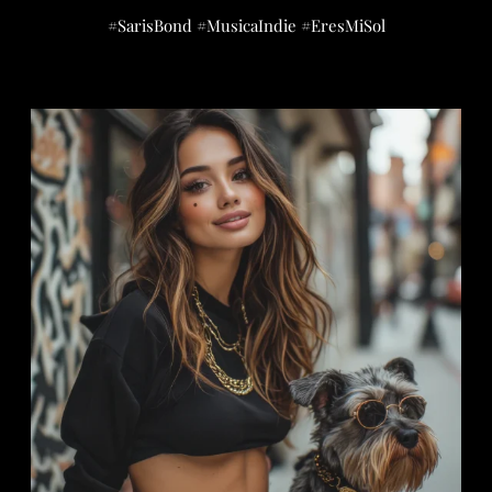
#SarisBond #MusicaIndie #EresMiSol