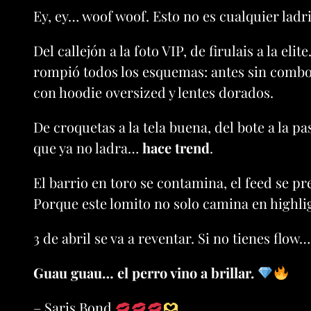
Ey, ey… woof woof. Esto no es cualquier ladr
Del callejón a la foto VIP, de firulais a la elite
rompió todos los esquemas: antes sin combo n
con hoodie oversized y lentes dorados.
De croquetas a la tela buena, del bote a la pa
que ya no ladra…
hace trend
.
El barrio en toro se contamina, el feed se p
Porque este lomito no solo camina en highl
3 de abril se va a reventar. Si no tienes flow
Guau guau… el perro vino a brillar.
– Saris Bond