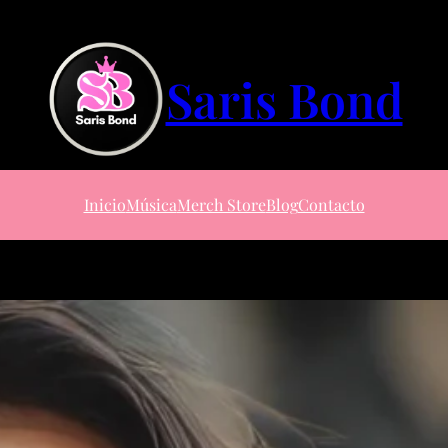
Saris Bond
Inicio
Música
Merch Store
Blog
Contacto