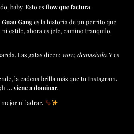
ido, baby. Esto es
flow que factura
.
.
Guau Gang
es la historia de un perrito que
i estilo, ahora es jefe, camino tranquilo,
sarela. Las gatas dicen:
wow, demasiado
. Y es
rende, la cadena brilla más que tu Instagram.
ight…
viene a dominar
.
… mejor ni ladrar.