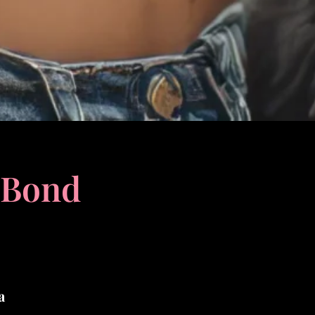
 Bond
a