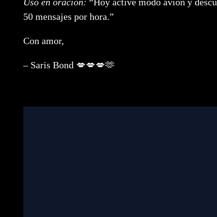
Uso en oración:
“Hoy activé modo avión y descub
50 mensajes por hora.”
Con amor,
– Saris Bond 💋💋💋🫶